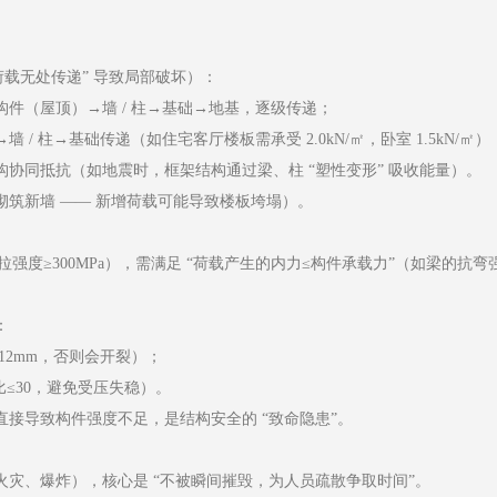
载无处传递” 导致局部破坏）：
件（屋顶）→墙 / 柱→基础→地基，逐级传递；
柱→基础传递（如住宅客厅楼板需承受 2.0kN/㎡，卧室 1.5kN/㎡）
协同抵抗（如地震时，框架结构通过梁、柱 “塑性变形” 吸收能量）。
筑新墙 —— 新增荷载可能导致楼板垮塌）。
强度≥300MPa），需满足 “荷载产生的内力≤构件承载力”（如梁的抗弯
：
 12mm，否则会开裂）；
≤30，避免受压失稳）。
接导致构件强度不足，是结构安全的 “致命隐患”。
灾、爆炸），核心是 “不被瞬间摧毁，为人员疏散争取时间”。