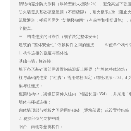
钢结构需涂防火涂料（厚涂型耐火极限≥2h），避免高温下强
防火墙需从基础砌至屋顶（不留缝隙），耐火极限≥3h（阻止
疏散通道：楼梯间需为 “防烟楼梯间”（有前室和排烟设施），
全撤离。
三、构造连接的可靠性（细节决定整体安全）
建筑的 “整体安全性” 依赖构件之间的连接 —— 即使单个
1. 构件连接的强度与整体性
基础与墙 / 柱连接：
墙下条形基础顶部需设置钢筋混凝土圈梁（与墙体整体浇筑）
柱与基础的连接（“柱脚”）需用锚栓固定（锚栓埋深≥20d，
梁与柱连接：
框架结构中，梁钢筋需伸入柱内（锚固长度≥35d），并采用 
墙体与楼板连接：
砌体墙顶部与楼板之间需用斜砌砖（逐块敲紧）或设置拉结筋（
2. 易损部位的防护构造
阳台、雨棚等悬挑构件：