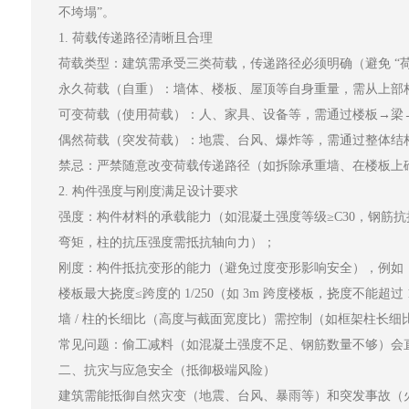
不垮塌”。
1. 荷载传递路径清晰且合理
荷载类型：建筑需承受三类荷载，传递路径必须明确（避免 “荷
永久荷载（自重）：墙体、楼板、屋顶等自身重量，需从上部构
可变荷载（使用荷载）：人、家具、设备等，需通过楼板→梁→墙 / 
偶然荷载（突发荷载）：地震、台风、爆炸等，需通过整体结构
禁忌：严禁随意改变荷载传递路径（如拆除承重墙、在楼板上砌
2. 构件强度与刚度满足设计要求
强度：构件材料的承载能力（如混凝土强度等级≥C30，钢筋抗拉
弯矩，柱的抗压强度需抵抗轴向力）；
刚度：构件抵抗变形的能力（避免过度变形影响安全），例如
楼板最大挠度≤跨度的 1/250（如 3m 跨度楼板，挠度不能超过
墙 / 柱的长细比（高度与截面宽度比）需控制（如框架柱长细比
常见问题：偷工减料（如混凝土强度不足、钢筋数量不够）会直
二、抗灾与应急安全（抵御极端风险）
建筑需能抵御自然灾变（地震、台风、暴雨等）和突发事故（火