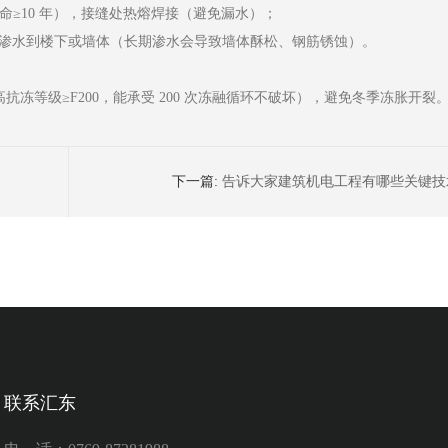
命≥10 年），接缝处热熔焊接（避免漏水）；
，防止渗水到楼下或墙体（长期渗水会导致墙体酥松、钢筋锈蚀）。
抗冻等级≥F200，能承受 200 次冻融循环不破坏），避免冬季冻胀开裂
下一篇:
告诉大家建筑机电工程有哪些关键技
联系汇东