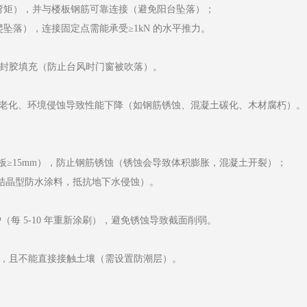
受负弯矩），并与楼板钢筋可靠连接（避免阳台坠落）；
攀爬坠落），连接固定点需能承受≥1kN 的水平推力。
密封胶填充（防止台风时门窗被吹落）。
料老化、环境侵蚀导致性能下降（如钢筋锈蚀、混凝土碳化、木材腐朽）。
板≥15mm），防止钢筋锈蚀（锈蚀会导致体积膨胀，混凝土开裂）；
结晶型防水涂料，抵抗地下水侵蚀）。
护（每 5-10 年重新涂刷），避免锈蚀导致截面削弱。
），且不能直接接触土壤（需设置防潮层）。