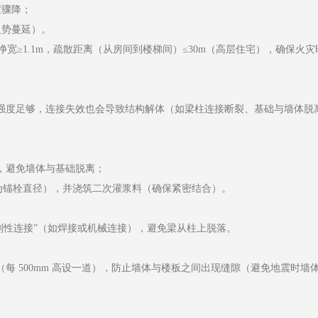
度骤降；
火势蔓延）。
净宽≥1.1m，疏散距离（从房间到楼梯间）≤30m（高层住宅），确保火
构件强度足够，连接失效也会导致结构解体（如梁柱连接断裂、基础与墙体脱
，避免墙体与基础脱离；
d 为锚栓直径），并浇筑二次灌浆料（确保紧密结合）。
“刚性连接”（如焊接或机械连接），避免梁从柱上脱落。
每 500mm 高设一道），防止墙体与楼板之间出现缝隙（避免地震时墙