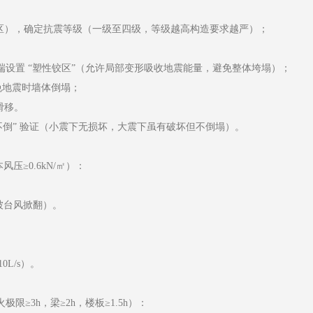
度区），确定抗震等级（一级至四级，等级越高构造要求越严）；
设置 “塑性铰区”（允许局部变形吸收地震能量，避免整体垮塌）；
免地震时墙体倒塌；
滑移。
不倒” 验证（小震下无损坏，大震下虽有破坏但不倒塌）。
≥0.6kN/㎡）：
被台风掀翻）。
L/s）。
3h，梁≥2h，楼板≥1.5h）：