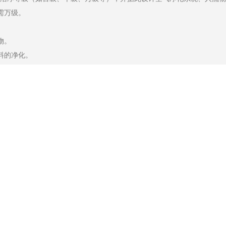
需万级。
物。
料的净化。
净度高的区域流向低区域。
下一篇:
房屋建筑工程施工内容包括哪