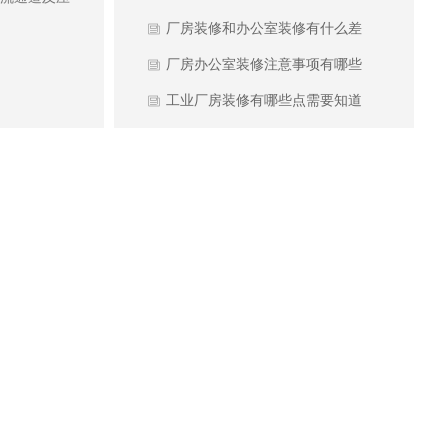
什么？
厂房装修和办公室装修有什么差
别？
厂房办公室装修注意事项有哪些
工业厂房装修有哪些点需要知道
钢结构工程的广泛应用和施工要
点
厂房装修选择实木门和实木复合
门的区别
最新
资讯
些方面？
讲一下房屋建筑修缮外墙有哪些
注意细节？
无尘厂房装修施工地面有哪些严
格要求？
工业厂房装修的主体装修材料有
哪些？
机电工程建设施工过程中避坑哪