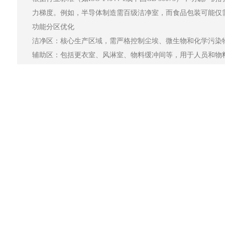
力梯度。例如，半导体制造需百级洁净室，而食品包装可能仅
功能分区优化
洁净区：核心生产区域，需严格控制尘埃、微生物和化学污染
辅助区：包括更衣室、风淋室、物料缓冲间等，用于人员和物
非洁净区：办公区、设备维修区等，需与洁净区物理隔离。
气流组织设计
采用层流（单向流）或乱流（非单向流）系统，确保空气从洁
合理布置送风口、回风口和排风口，避免气流短路或涡流。
上一篇:
介绍一下厂房装修项目主要关键内容有哪些？