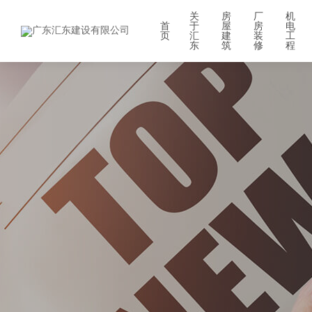
关
房
厂
机
首
于
屋
房
电
页
汇
建
装
工
东
筑
修
程