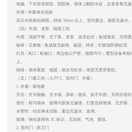
地漏、下水管道根部、阴阳角、墙体上翻防水处，反复查看无渗
外墙 / 外窗淋水试验
高压水枪模拟淋雨，持续 30min 以上，室内窗边、墙面无渗水
（四）吊顶、龙骨、隔墙工程
外观：顶面平整，无下垂、变形、波浪起伏；板缝顺直，无明显
板材：石膏板 / 集成板无缺角、破损、掉块；钉眼做防锈处理。
灯具 / 风口 / 检修口：周边收口严密，缝隙均匀；重型设备单
上。
隔墙：墙体垂直、稳固，敲击无松动，墙面无贯穿裂纹。
（五）门窗工程（入户门、室内门、外窗）
1. 外窗 / 落地窗
开启：开关顺畅、无卡顿、异响；锁具、执手牢固，关闭后密封
密封：框与墙体、玻璃与胶条无漏缝，打胶连续饱满、无开裂、
水密性：结合淋水试验，窗边无渗水、返潮。
玻璃：钢化玻璃有 3C 标识，无划痕、气泡、裂纹。
2. 室内门 / 厨卫门