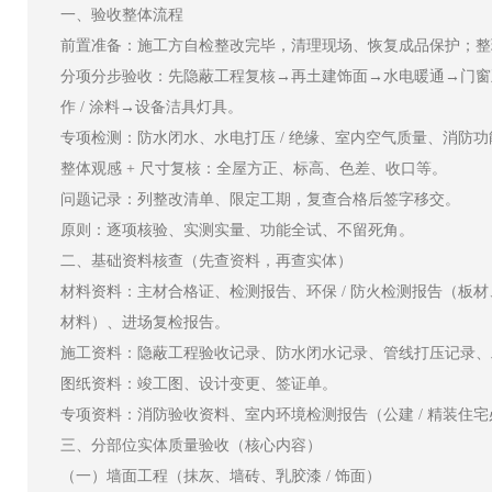
一、验收整体流程
前置准备：施工方自检整改完毕，清理现场、恢复成品保护；整
分项分步验收：先隐蔽工程复核→再土建饰面→水电暖通→门窗五
作 / 涂料→设备洁具灯具。
专项检测：防水闭水、水电打压 / 绝缘、室内空气质量、消防
整体观感 + 尺寸复核：全屋方正、标高、色差、收口等。
问题记录：列整改清单、限定工期，复查合格后签字移交。
原则：逐项核验、实测实量、功能全试、不留死角。
二、基础资料核查（先查资料，再查实体）
材料资料：主材合格证、检测报告、环保 / 防火检测报告（板
材料）、进场复检报告。
施工资料：隐蔽工程验收记录、防水闭水记录、管线打压记录、
图纸资料：竣工图、设计变更、签证单。
专项资料：消防验收资料、室内环境检测报告（公建 / 精装住
三、分部位实体质量验收（核心内容）
（一）墙面工程（抹灰、墙砖、乳胶漆 / 饰面）