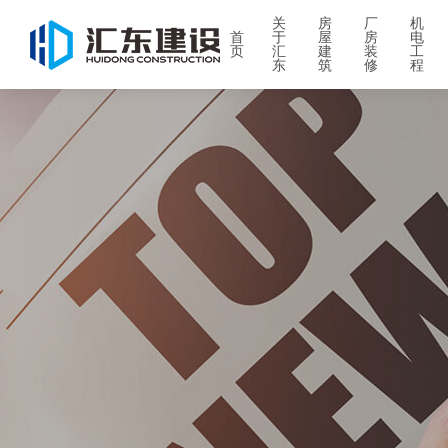
关
房
厂
机
首
于
屋
房
电
页
汇
建
装
工
东
筑
修
程