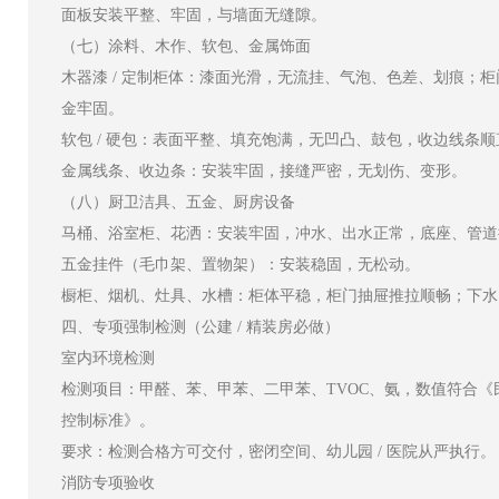
面板安装平整、牢固，与墙面无缝隙。
（七）涂料、木作、软包、金属饰面
木器漆 / 定制柜体：漆面光滑，无流挂、气泡、色差、划痕；
金牢固。
软包 / 硬包：表面平整、填充饱满，无凹凸、鼓包，收边线条顺
金属线条、收边条：安装牢固，接缝严密，无划伤、变形。
（八）厨卫洁具、五金、厨房设备
马桶、浴室柜、花洒：安装牢固，冲水、出水正常，底座、管道
五金挂件（毛巾架、置物架）：安装稳固，无松动。
橱柜、烟机、灶具、水槽：柜体平稳，柜门抽屉推拉顺畅；下水
四、专项强制检测（公建 / 精装房必做）
室内环境检测
检测项目：甲醛、苯、甲苯、二甲苯、TVOC、氨，数值符合《
控制标准》。
要求：检测合格方可交付，密闭空间、幼儿园 / 医院从严执行。
消防专项验收