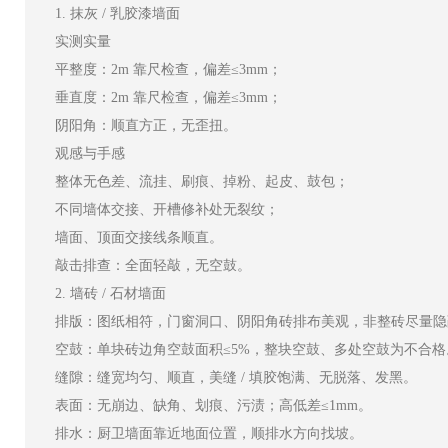
1. 抹灰 / 乳胶漆墙面
实测实量
平整度：2m 靠尺检查，偏差≤3mm；
垂直度：2m 靠尺检查，偏差≤3mm；
阴阳角：顺直方正，无歪扭。
观感与手感
整体无色差、流挂、刷痕、掉粉、起皮、鼓包；
不同墙体交接、开槽修补处无裂纹；
墙面、顶面交接线条顺直。
敲击排查：全面轻敲，无空鼓。
2. 墙砖 / 石材墙面
排版：图纸相符，门窗洞口、阴阳角砖排布美观，非整砖尽量隐
空鼓：单块砖边角空鼓面积≤5%，整块空鼓、多处空鼓为不合格
缝隙：缝宽均匀、顺直，美缝 / 填胶饱满、无脱落、发黑。
表面：无崩边、缺角、划痕、污渍；高低差≤1mm。
排水：厨卫墙面靠近地面位置，顺排水方向找坡。