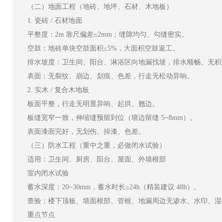
（二）地面工程（地砖、地坪、石材、木地板）
1. 瓷砖 / 石材地面
平整度：2m 靠尺偏差≤2mm；缝隙均匀、勾缝密实。
空鼓：地砖单块空鼓面积≤5%，大面积空鼓返工。
排水坡度：卫生间、阳台、淋浴区向地漏找坡，排水顺畅、无积
表面：无裂纹、崩边、划痕、色差，行走无松动异响。
2. 实木 / 复合木地板
板面平整，行走无明显异响、起拱、翘边。
板缝宽窄一致，伸缩缝预留到位（墙边留缝 5~8mm）。
表面漆面完好，无划伤、掉漆、色差。
（三）防水工程（重中之重，必做闭水试验）
适用：卫生间、厨房、阳台、屋面、外墙根部
室内闭水试验
蓄水深度：20~30mm，蓄水时长≥24h（精装建议 48h）。
查验：楼下顶板、墙面根部、管根、地漏周边无渗水、水印、湿
重点节点