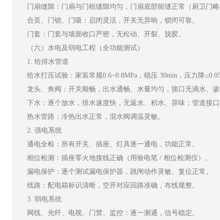
门扇缝隙：门扇与门框缝隙均匀，门扇底部留缝正常（厨卫门略
合页、门锁、门吸：启闭灵活，开关无异响，锁闭可靠。
门套：门套与墙面收口严密，无松动、开裂、脱胶。
（六）水电及弱电工程（全功能测试）
1. 给排水管道
给水打压试验：家装常规0.6~0.8MPa，稳压 30min，压力降≤0.
龙头、角阀：开关顺畅，出水通畅、水量均匀，接口无滴水、渗
下水：逐个放水，排水速度快，无返水、积水、异味；管道接口
热水管路：冷热出水正常，混水阀调温灵敏。
2. 强电系统
通电全检：所有开关、插座、灯具逐一通电，功能正常。
相位检测：插座零火地接线正确（用验电笔 / 相位检测仪）。
漏电保护：逐个测试漏电保护器，跳闸动作灵敏、复位正常。
线路：配电箱标识清晰，空开对应回路准确，布线规整。
3. 弱电系统
网线、光纤、电视、门禁、监控：逐一测通，信号稳定。