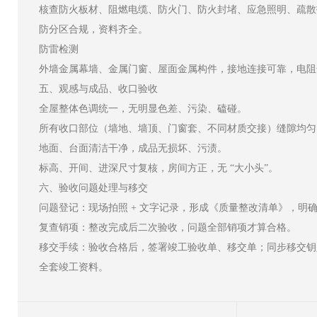
核查防火板材、阻燃电缆、防火门、防火封堵、应急照明、疏散
防分区合规，资料齐全。
防雷检测
外墙金属幕墙、金属门窗、屋面金属构件，接地连接可靠，电阻达
五、观感与成品、收口验收
全屋整体色调统一，无明显色差、污染、磕碰。
所有收口部位（墙地、墙顶、门窗套、不同材质交接）缝隙均匀
地面、台面清洁干净，成品无损坏、污渍。
标高、开间、进深尺寸复核，房间方正，无 “大小头”。
六、验收问题处理与移交
问题登记：现场拍照 + 文字记录，形成《质量整改清单》，明
复查销项：整改完成后二次验收，问题全部销项才算合格。
移交手续：验收合格后，签署竣工验收单、移交单；同步移交钥
全套竣工资料。