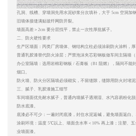
孔洞、线槽、穿墙洞先用水泥砂浆分次填补，大于 5cm 空洞加
旧墙体接缝满贴玻纤网防开裂。
墙面高差＞2cm 要分层找平，禁止一次性厚批腻子。
二、防火硬性要求
生产区墙面：丙类厂房墙体、钢结构立柱必须涂刷防火涂料，厚
普通乳胶漆替代防火涂层；严禁泡沫夹芯彩钢板做车间主隔墙（
办公室隔墙：选用岩棉彩钢板 / 石膏板（B1 阻燃），隔间不
烟口。
防火墙、防火分区隔墙必须砌实，不留缝隙，缝隙用防火封堵泥
三、腻子、乳胶漆施工细节
车间墙面优先耐水腻子，普通内墙腻子遇潮湿、水汽容易粉化脱
防水底漆。
底漆必不可少：一遍封闭底漆，封住水泥返碱，避免墙面返白、
涂刷环境：温度 5℃以上、墙面含水率＜10% 再上漆；注塑、
业墙面漆。