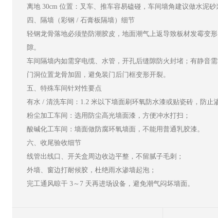
离地 30cm 位置：叉车、推车容易磕碰，车间墙角建议做水泥
四、隔墙（彩钢 / 石膏板隔墙）细节
轻钢龙骨落地必须垫防潮胶皮，地面潮气上返导致板材发霉变形
隙。
车间隔墙内如需穿电缆、水管，开孔后缝隙防火封堵；有静音需
门洞位置龙骨加固，避免装门后门框变形开裂。
五、特殊车间针对性要点
有水 / 清洗车间：1.2 米以下墙面刷环氧防水漆或贴瓷砖，防止
粉尘加工车间：选用防尘高光墙面漆，方便冲水打扫；
酸碱化工车间：墙面做防腐环氧墙面，不能用普通乳胶漆。
六、收尾验收细节
线管出线口、开关盒周边收边平整，不留腻子毛刺；
外墙、窗边打耐候胶，杜绝雨水渗墙起泡；
完工通风晾干 3～7 天再进场设备，避免潮气闷坏墙面。