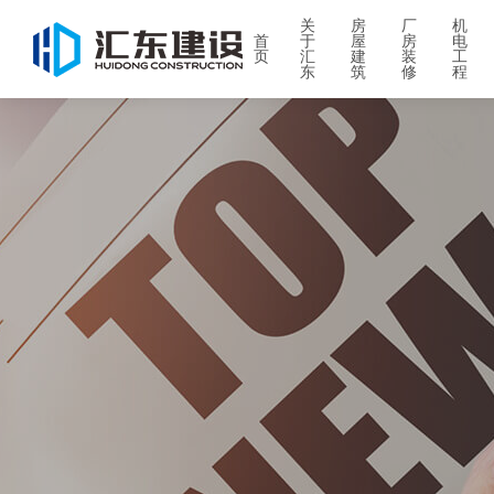
关
房
厂
机
首
于
屋
房
电
页
汇
建
装
工
东
筑
修
程