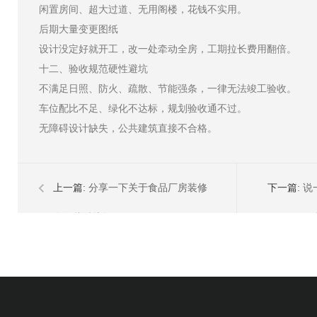
闲置房间、超大过道、无用阁楼，花钱不实用。
后期大量变更图纸
设计没定好就开工，改一处牵动全房，工期拉长费用翻倍。
十二、验收规范硬性避坑
不满足日照、防火、疏散、节能强条，一律无法竣工验收。
车位配比不足、绿化不达标，规划验收通不过。
无障碍设计缺失，公共建筑直接不合格。
上一篇:
分享一下关于食品厂房装修
下一篇:
说
有哪些避坑提醒？
工