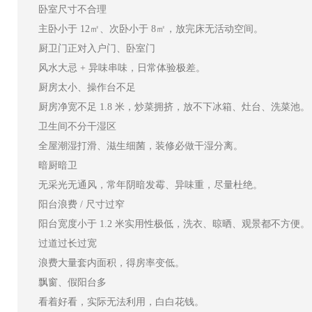
卧室尺寸不合理
主卧小于 12㎡、次卧小于 8㎡，放完床无活动空间。
厨卫门正对入户门、卧室门
风水大忌 + 异味串味，日常体验极差。
厨房太小、操作台不足
厨房净宽不足 1.8 米，炒菜拥挤，放不下冰箱、灶台、洗菜池。
卫生间不分干湿区
全屋潮湿打滑、滋生细菌，装修必做干湿分离。
暗厨暗卫
无采光无通风，常年阴暗发霉、异味重，尽量杜绝。
阳台浪费 / 尺寸过窄
阳台宽度小于 1.2 米实用性极低，洗衣、晾晒、观景都不方便。
过道过长过宽
浪费大量套内面积，得房率变低。
飘窗、假阳台多
看着好看，实际无法利用，白白花钱。