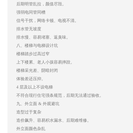
后期明管乱拉，颜值尽毁。
强弱电同管同槽
信号干扰，网络卡顿、电视不清。
排水管无坡度
排水慢、容易堵塞、返臭味。
八、楼梯与电梯设计坑
楼梯踏步过高过窄
上下楼累、老人小孩容易摔跤。
楼梯采光差、阴暗封闭
体验差还压抑。
4 层及以上不设电梯
不符合现行住宅强条规范，后期无法通过验收。
九、外立面 & 外观避坑
造型过于复杂
造价飙升、容易积水漏水、后期难维修。
外立面颜色杂乱