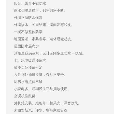
阳台、露台不做防水
雨水倒灌渗楼下，邻里纠纷不断。
外墙不做防水保温
外墙渗水、冬天结露、墙面发霉脱皮。
一楼不做整体防潮
地面返潮、家具发霉、墙体返碱起皮。
屋面防水层次少
顶楼最容易漏水，设计必须多道防水 + 找坡。
七、水电暖通预留坑
插座点位预留不足
入住到处插排拉满，杂乱不安全。
厨房水电点位不够
小家电多，后期没法正常摆放使用。
空调机位乱留
外机难安装、难检修、挡采光、噪音扰民。
未预留新风、净水、智能家居管线