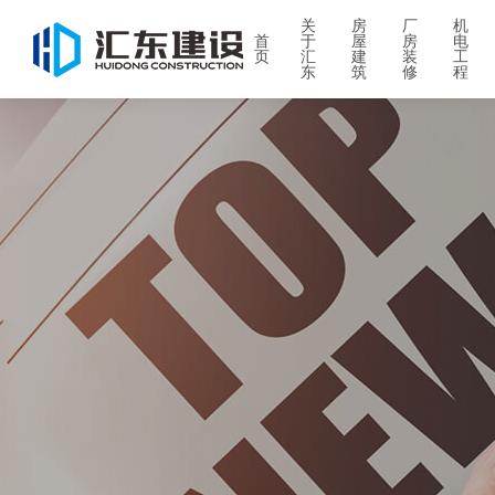
关
房
厂
机
首
于
屋
房
电
页
汇
建
装
工
东
筑
修
程