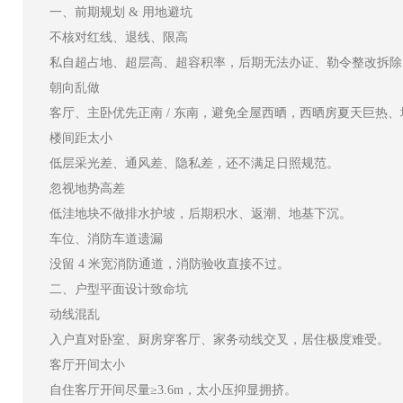
一、前期规划 & 用地避坑
不核对红线、退线、限高
私自超占地、超层高、超容积率，后期无法办证、勒令整改拆除
朝向乱做
客厅、主卧优先正南 / 东南，避免全屋西晒，西晒房夏天巨热
楼间距太小
低层采光差、通风差、隐私差，还不满足日照规范。
忽视地势高差
低洼地块不做排水护坡，后期积水、返潮、地基下沉。
车位、消防车道遗漏
没留 4 米宽消防通道，消防验收直接不过。
二、户型平面设计致命坑
动线混乱
入户直对卧室、厨房穿客厅、家务动线交叉，居住极度难受。
客厅开间太小
自住客厅开间尽量≥3.6m，太小压抑显拥挤。