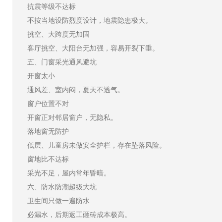
抗震等级不达标
不按当地设防烈度设计，地震隐患极大。
挑空、大跨度无加固
客厅挑空、大阳台无加强，容易开裂下垂。
五、门窗采光通风避坑
开窗太小
通风差、室内闷，夏天不透气。
窗户位置不对
开窗正对邻居窗户，无隐私。
落地窗无防护
低层、儿童房未做安全护栏，存在坠落风险。
窗地比不达标
采光不足，屋内常年昏暗。
六、防水防潮超级大坑
卫生间只做一遍防水
必漏水，后期返工砸砖成本极高。