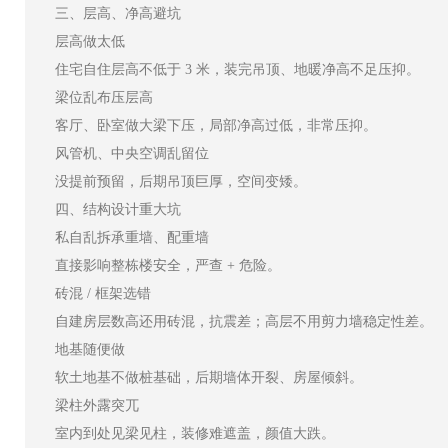
三、层高、净高避坑
层高做太低
住宅自住层高不低于 3 米，装完吊顶、地暖净高不足压抑。
梁位乱布压层高
客厅、卧室做大梁下压，局部净高过低，非常压抑。
风管机、中央空调乱留位
没提前预留，后期吊顶巨厚，空间变矮。
四、结构设计重大坑
私自乱拆承重墙、配重墙
直接影响整栋楼安全，严查 + 危险。
砖混 / 框架选错
自建房层数高还用砖混，抗震差；高层不用剪力墙稳定性差。
地基随便做
软土地基不做桩基础，后期墙体开裂、房屋倾斜。
梁柱外露突兀
室内到处见梁见柱，装修难遮盖，颜值大跌。