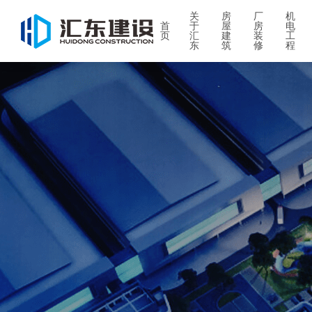
关
房
厂
机
首
于
屋
房
电
页
汇
建
装
工
东
筑
修
程