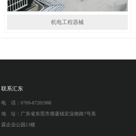
机电工程器械
联系汇东
电 话：0769-87281988
地 址：广东省东莞市塘厦镇宏业南路7号美
霖企业公园13楼